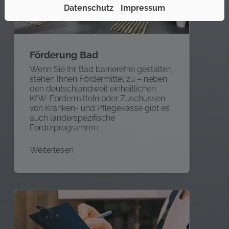
Datenschutz
Impressum
Förderung Bad
Wenn Sie Ihr Bad barrierefrei gestalten,
stehen Ihnen Fördermittel zu – neben
den deutschlandweit einheitlichen
KfW-Fördermitteln oder Zuschüssen
von Kranken- und Pflegekasse gibt es
auch länderspezifische
Förderprogramme.
Weiterlesen