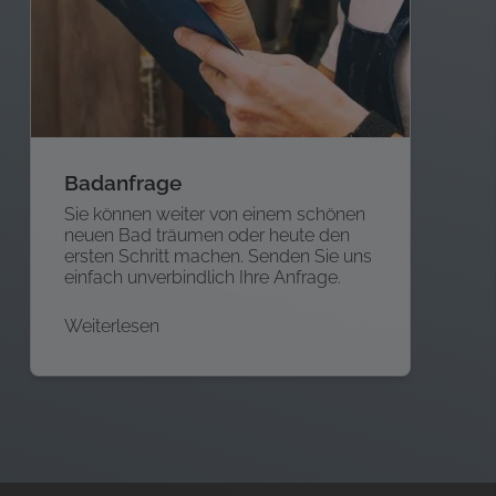
Badanfrage
Sie können weiter von einem schönen
neuen Bad träumen oder heute den
ersten Schritt machen. Senden Sie uns
einfach unverbindlich Ihre Anfrage.
Weiterlesen