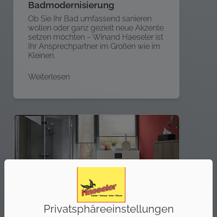
Badmodernisierung
Ob Sie Ihr Bad umfassend sanieren
wollen oder ganz gezielt neue Akzente
setzen möchten – Winand Haeseler ist
Ihr Ansprechpartner im Großen wie im
Kleinen.
Weiterlesen
Privatsphäre­einstellungen