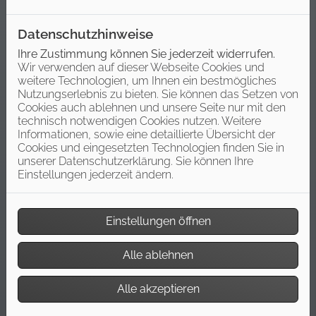
Barrierefreies Bad
Datenschutzhinweise
Sie wollen möglichst lange
Ihre Zustimmung können Sie jederzeit widerrufen.
selbstständig und ohne die Hilfe
Wir verwenden auf dieser Webseite Cookies und
anderer in den eigenen Wohnräumen
weitere Technologien, um Ihnen ein bestmögliches
leben? Einen ganz wichtigen Beitrag
Nutzungserlebnis zu bieten. Sie können das Setzen von
dazu liefert ein barrierefreies Bad. Es
Cookies auch ablehnen und unsere Seite nur mit den
verbindet zeitloses Design mit einem
technisch notwendigen Cookies nutzen. Weitere
hohen Maß an Komfort und bietet
Informationen, sowie eine detaillierte Übersicht der
ergonomische Zusatzfunktionen.
Cookies und eingesetzten Technologien finden Sie in
unserer Datenschutzerklärung. Sie können Ihre
Weiterlesen
Einstellungen jederzeit ändern.
Einstellungen öffnen
Alle ablehnen
Alle akzeptieren